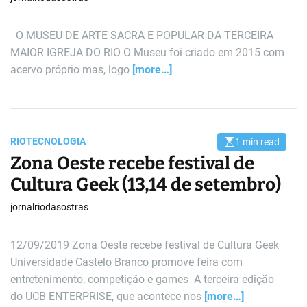
a
d
t
i
O MUSEU DE ARTE SACRA E POPULAR DA TERCEIRA
m
MAIOR IGREJA DO RIO O Museu foi criado em 2015 com
e
acervo próprio mas, logo
[more…]
RIO
TECNOLOGIA
1 min read
E
s
Zona Oeste recebe festival de
t
i
Cultura Geek (13,14 de setembro)
m
a
t
jornalriodasostras
e
d
r
e
12/09/2019 Zona Oeste recebe festival de Cultura Geek
a
d
Universidade Castelo Branco promove feira com
t
entretenimento, competição e games A terceira edição
i
m
do UCB ENTERPRISE, que acontece nos
[more…]
e