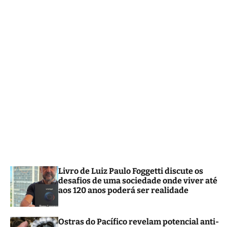
m
o
d
e
Livro de Luiz Paulo Foggetti discute os
desafios de uma sociedade onde viver até
aos 120 anos poderá ser realidade
Ostras do Pacífico revelam potencial anti-