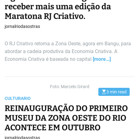
i
receber mais uma edição da
m
a
Maratona RJ Criativo.
t
e
d
jornalriodasostras
r
e
a
d
O RJ Criativo retorna a Zona Oeste, agora em Bangu, para
t
i
abordar a cadeia produtiva da Economia Criativa. A
m
e
Economia Criativa é baseada no capital
[more…]
Foto: Marcelo Girard
3 min read
E
s
CULTURA
RIO
t
REINAUGURAÇÃO DO PRIMEIRO
i
m
a
MUSEU DA ZONA OESTE DO RIO
t
e
ACONTECE EM OUTUBRO
d
r
e
jornalriodasostras