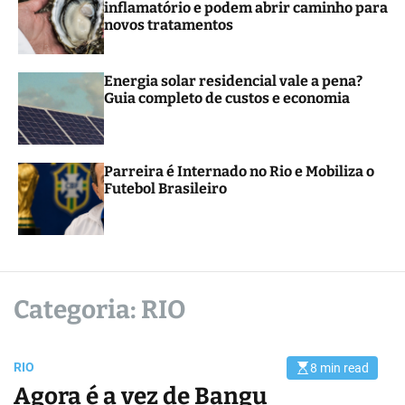
inflamatório e podem abrir caminho para
novos tratamentos
Energia solar residencial vale a pena?
Guia completo de custos e economia
Parreira é Internado no Rio e Mobiliza o
Futebol Brasileiro
Categoria:
RIO
RIO
8 min read
E
s
Agora é a vez de Bangu
t