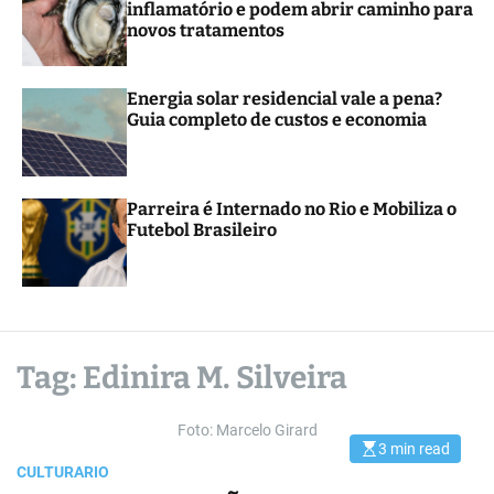
inflamatório e podem abrir caminho para
r
novos tratamentos
m
o
d
e
Energia solar residencial vale a pena?
Guia completo de custos e economia
Parreira é Internado no Rio e Mobiliza o
Futebol Brasileiro
Tag:
Edinira M. Silveira
Foto: Marcelo Girard
3 min read
E
s
CULTURA
RIO
t