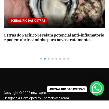
p
o
r
JORNAL RIO DAS OSTRAS
:
tras do Pacífico revelam potencial anti-inflamatório
Ene
 podem abrir caminho para novos tratamentos
de 
JORNAL RIO DAS OSTRAS
Copyright © 2026 newsxpress.
Designed & Developed by
ThemeinWP Team