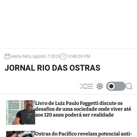
sexta-feira, agosto 7 2026
10
:
48
:
29
PM
JORNAL RIO DAS OSTRAS
S
M
S
S
h
e
w
e
u
n
i
a
Livro de Luiz Paulo Foggetti discute os
ff
u
t
r
desafios de uma sociedade onde viver até
l
c
c
e
h
h
aos 120 anos poderá ser realidade
c
o
l
Ostras do Pacífico revelam potencial anti-
o