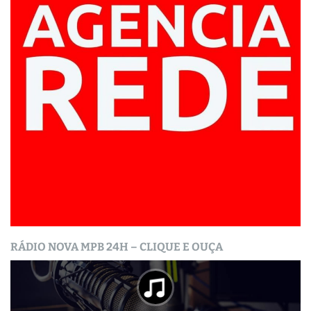
RÁDIO NOVA MPB 24H – CLIQUE E OUÇA