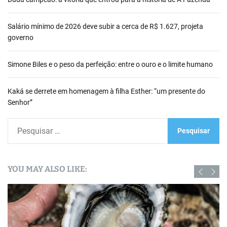
Salário mínimo de 2026 deve subir a cerca de R$ 1.627, projeta
governo
Simone Biles e o peso da perfeição: entre o ouro e o limite humano
Kaká se derrete em homenagem à filha Esther: “um presente do
Senhor”
P
e
s
q
YOU MAY ALSO LIKE:
u
i
s
a
r