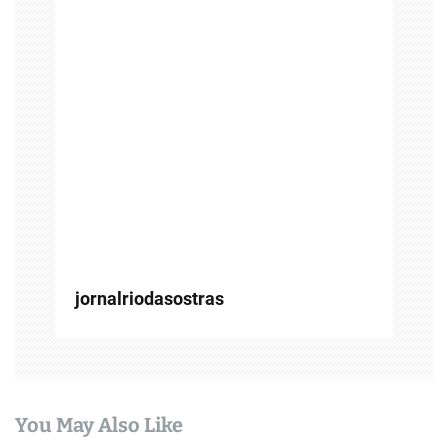
e
P
o
s
t
jornalriodasostras
You May Also Like