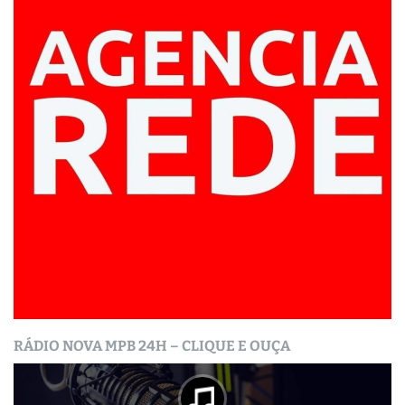
RÁDIO NOVA MPB 24H – CLIQUE E OUÇA