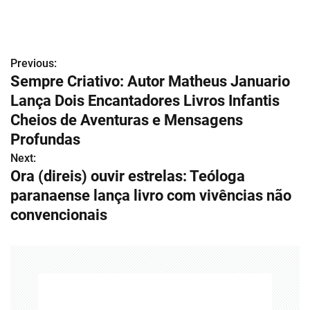
Previous:
N
Sempre Criativo: Autor Matheus Januario
a
Lança Dois Encantadores Livros Infantis
v
Cheios de Aventuras e Mensagens
Profundas
e
Next:
g
Ora (direis) ouvir estrelas: Teóloga
paranaense lança livro com vivências não
a
convencionais
ç
ã
o
d