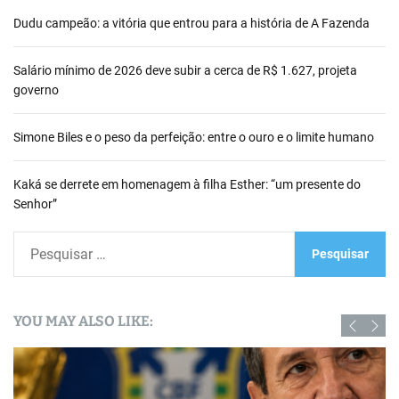
Dudu campeão: a vitória que entrou para a história de A Fazenda
Salário mínimo de 2026 deve subir a cerca de R$ 1.627, projeta
governo
Simone Biles e o peso da perfeição: entre o ouro e o limite humano
Kaká se derrete em homenagem à filha Esther: “um presente do
Senhor”
P
e
s
q
YOU MAY ALSO LIKE:
u
i
s
a