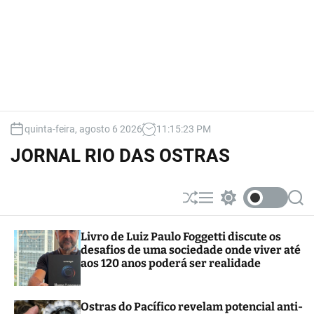
quinta-feira, agosto 6 2026
11
:
15
:
25
PM
JORNAL RIO DAS OSTRAS
S
M
S
S
h
e
w
e
u
n
i
a
Livro de Luiz Paulo Foggetti discute os
ff
u
t
r
desafios de uma sociedade onde viver até
l
c
c
e
h
h
aos 120 anos poderá ser realidade
c
o
l
Ostras do Pacífico revelam potencial anti-
o