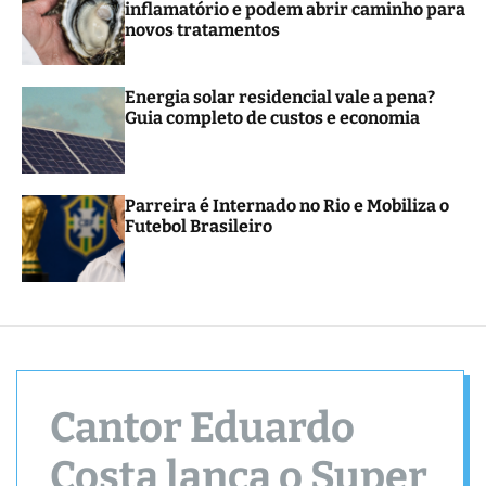
inflamatório e podem abrir caminho para
r
novos tratamentos
m
o
d
e
Energia solar residencial vale a pena?
Guia completo de custos e economia
Parreira é Internado no Rio e Mobiliza o
Futebol Brasileiro
Cantor Eduardo
Costa lança o Super