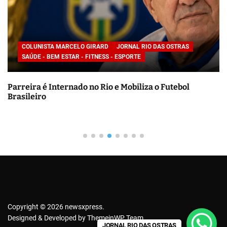
r
p
o
r
CULTURA
JORNAL RIO DAS OSTRAS
LITERATURA
:
Biografia de Noinha do Jongo reforça a preservação da
memória negra e da cultura afro-brasileira no Rio de
Janeiro
Copyright © 2026 newsxpress.
Designed & Developed by
ThemeinWP Team
JORNAL RIO DAS OSTRAS