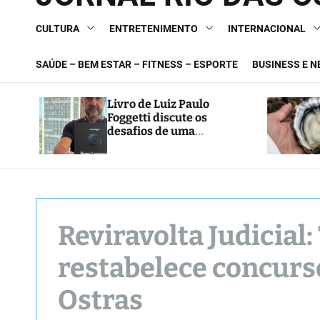
CULTURA
ENTRETENIMENTO
INTERNACIONAL
SAÚDE – BEM ESTAR – FITNESS – ESPORTE
BUSINESS E 
Livro de Luiz Paulo
Foggetti discute os
desafios de uma
sociedade onde viver até
aos 120 anos poderá ser
realidade
Reviravolta Judicial:
restabelece concurs
Ostras