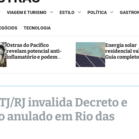
VIAGEM E TURISMO
ESTILO
POLÍTICA
GASTRO
NEGÓCIOS
TECNOLOGIA
Ostras do Pacífico
Energia solar
revelam potencial anti-
residencial va
inflamatório e podem
Guia completo
abrir caminho para
e economia
novos tratamentos
 TJ/RJ invalida Decreto e
o anulado em Rio das