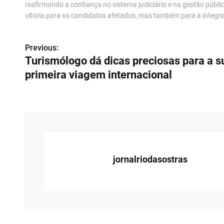
reafirmando a confiança no sistema judiciário e na gestão públ
vitória para os candidatos afetados, mas também para a integrid
Previous:
N
Turismólogo dá dicas preciosas para a s
a
primeira viagem internacional
v
e
g
a
jornalriodasostras
ç
ã
o
d