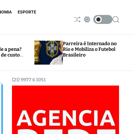
NOMIA
ESPORTE
S
S
S
h
w
e
u
i
a
ff
t
r
l
c
c
Parreira é Internado no
e
h
h
le a pena?
Rio e Mobiliza o Futebol
c
 de custos
Brasileiro
o
l
o
r
m
(21) 9977 6 1051
o
d
e