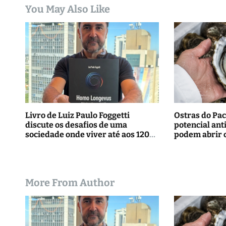
You May Also Like
e
P
o
s
t
Livro de Luiz Paulo Foggetti
Ostras do Pac
discute os desafios de uma
potencial ant
sociedade onde viver até aos 120
podem abrir 
anos poderá ser realidade
tratamentos
More From Author