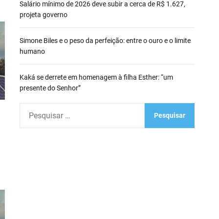
Salário mínimo de 2026 deve subir a cerca de R$ 1.627,
projeta governo
Simone Biles e o peso da perfeição: entre o ouro e o limite
humano
Kaká se derrete em homenagem à filha Esther: “um
presente do Senhor”
P
e
s
q
u
i
s
a
r
p