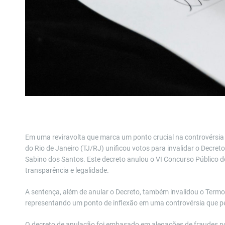
Em uma reviravolta que marca um ponto crucial na controvérsia 
do Rio de Janeiro (TJ/RJ) unificou votos para invalidar o Decret
Sabino dos Santos. Este decreto anulou o VI Concurso Público 
transparência e legalidade.
A sentença, além de anular o Decreto, também invalidou o Termo
representando um ponto de inflexão em uma controvérsia que p
O decreto de anulação foi embasado em alegações de fraudes no