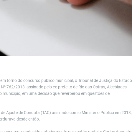
em torno do concurso público municipal, o Tribunal de Justiça do Estado
o Nº 762/2013, assinado pelo ex-prefeito de Rio das Ostras, Alcebíades
do município, em uma decisão que reverberou em questões de
 de Ajuste de Conduta (TAC) assinado com o Ministério Público em 2013,
erdurava desde então.
 concurso, conduzido anteriormente pelo então prefeito Carlos Augusto