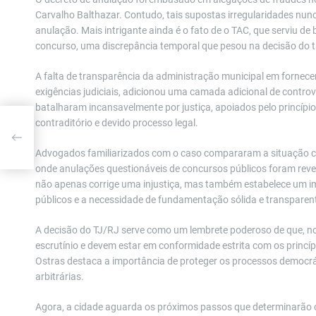
Carvalho Balthazar. Contudo, tais supostas irregularidades nu
anulação. Mais intrigante ainda é o fato de o TAC, que serviu de 
concurso, uma discrepância temporal que pesou na decisão do t
A falta de transparência da administração municipal em forne
exigências judiciais, adicionou uma camada adicional de contro
batalharam incansavelmente por justiça, apoiados pelo princípio 
contraditório e devido processo legal.
para
onal
Advogados familiarizados com o caso compararam a situação c
onde anulações questionáveis de concursos públicos foram rever
não apenas corrige uma injustiça, mas também estabelece um im
públicos e a necessidade de fundamentação sólida e transparente 
A decisão do TJ/RJ serve como um lembrete poderoso de que, no 
escrutínio e devem estar em conformidade estrita com os princípi
Ostras destaca a importância de proteger os processos democráti
arbitrárias.
Agora, a cidade aguarda os próximos passos que determinarão co