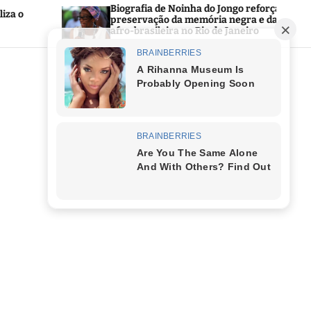
Biografia de Noinha do Jongo reforça a
Pref
preservação da memória negra e da cultura
Públi
afro-brasileira no Rio de Janeiro
área