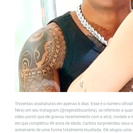
Trezentas assinaturas em apenas 6 dias. Esse é o número oficial
feira) em seu Instagram (@reginaldocarlota), se referindo a quan
vídeo pornô que ele gravou recentemente com a atriz, modelo e 
em que completou 49 anos de idade, Carlota surpreendeu seus s
aniversário de uma forma totalmente inusitada. Ele alugou uma