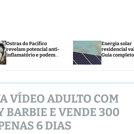
Ostras do Pacífico
Energia solar
revelam potencial anti-
residencial va
inflamatório e podem
Guia completo
abrir caminho para
e economia
novos tratamentos
A VÍDEO ADULTO COM
 BARBIE E VENDE 300
PENAS 6 DIAS