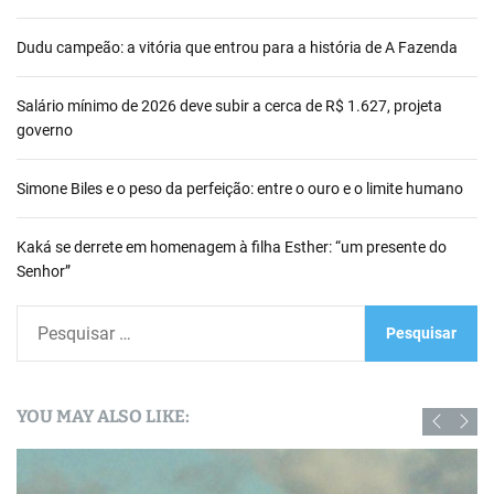
Dudu campeão: a vitória que entrou para a história de A Fazenda
Salário mínimo de 2026 deve subir a cerca de R$ 1.627, projeta
governo
Simone Biles e o peso da perfeição: entre o ouro e o limite humano
Kaká se derrete em homenagem à filha Esther: “um presente do
Senhor”
P
e
s
q
YOU MAY ALSO LIKE:
u
i
s