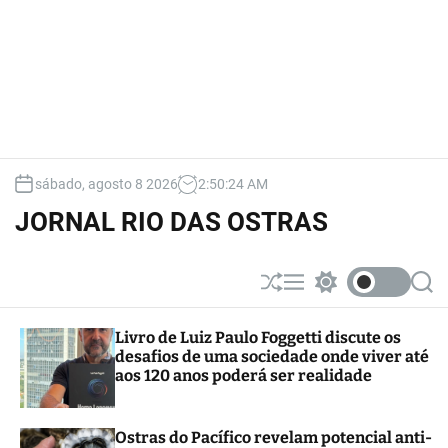
sábado, agosto 8 2026
2
:
50
:
25
AM
JORNAL RIO DAS OSTRAS
S
M
S
S
h
e
w
e
u
n
i
a
Livro de Luiz Paulo Foggetti discute os
ff
u
t
r
desafios de uma sociedade onde viver até
l
c
c
e
h
h
aos 120 anos poderá ser realidade
c
o
l
Ostras do Pacífico revelam potencial anti-
o