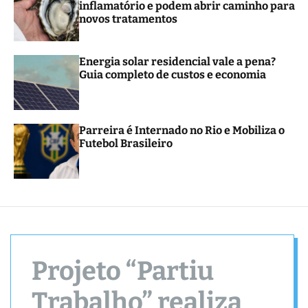
inflamatório e podem abrir caminho para
r
novos tratamentos
m
o
d
e
Energia solar residencial vale a pena?
Guia completo de custos e economia
Parreira é Internado no Rio e Mobiliza o
Futebol Brasileiro
Projeto “Partiu
Trabalho” realiza