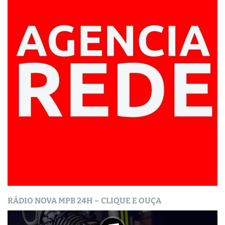
RÁDIO NOVA MPB 24H – CLIQUE E OUÇA