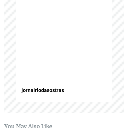
d
e
P
o
s
t
jornalriodasostras
You May Also Like