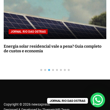
a
r
p
o
r
JORNAL RIO DAS OSTRAS
:
Energia solar residencial vale a pena? Guia completo
de custos e economia
JORNAL RIO DAS OSTRAS
Copyright © 2026 newsxpress.
Designed & Developed by
ThemeinWP Team