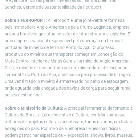
relevância a nossas partes interessadas”, afirma Edenilson
Sanches, Gerente de Sustentabilidade da Ferroport.
Sobre a FERROPORT:
A Ferroport é uma joint-venture formada
pela mineradora Anglo American e pela Prumo Logística, empresa ​
privada brasileira que atua no setor de infraestrutura e logística. É
uma empresa nacional responsável pela operação do terminal
portuário de minério de ferro no Porto do Açu. O processo
produtivo do minério que transporta começa em Conceição do
Mato Dentro, interior de Minas Gerais, na mina da Anglo American.
De lá, o minério é transportado por um mineroduto até chegar ao
Terminal 1 do Porto do Açu, onde passa pelo processo de filtragem.
Uma vez filtrado, o minério é armazenado no pátio de estocagem,
onde aguarda pela chegada dos navios de carga para seguir rumo
ao seu destino final.
Sobre o Ministério da Cultura:
A principal ferramenta de fomento à
Cultura do Brasil, a Lei de Incentivo à Cultura contribui para que
milhares de projetos culturais aconteçam, todos os anos, em todas
as regiões do país. Por meio dela, empresas e pessoas físicas
podem patrocinar espetáculos – exposições, shows, livros, museus,