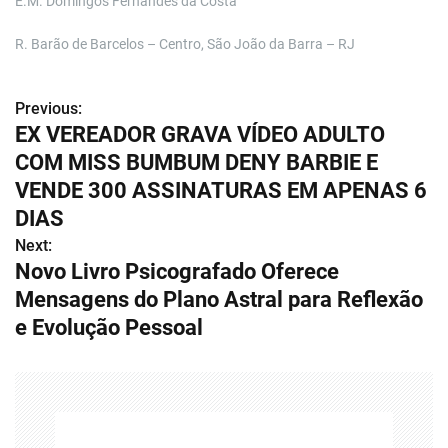
E.M. Domingos Fernandes da Costa
R. Barão de Barcelos – Centro, São João da Barra – RJ
Previous:
N
EX VEREADOR GRAVA VÍDEO ADULTO
a
COM MISS BUMBUM DENY BARBIE E
v
VENDE 300 ASSINATURAS EM APENAS 6
DIAS
e
Next:
g
Novo Livro Psicografado Oferece
Mensagens do Plano Astral para Reflexão
a
e Evolução Pessoal
ç
ã
o