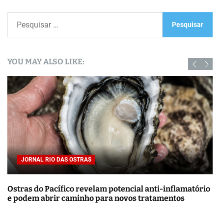
P
e
s
q
YOU MAY ALSO LIKE:
u
i
s
a
r
p
o
r
JORNAL RIO DAS OSTRAS
:
Ostras do Pacífico revelam potencial anti-inflamatório
e podem abrir caminho para novos tratamentos