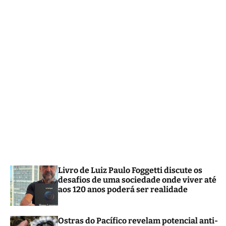
m
o
d
e
Livro de Luiz Paulo Foggetti discute os
desafios de uma sociedade onde viver até
aos 120 anos poderá ser realidade
Ostras do Pacífico revelam potencial anti-