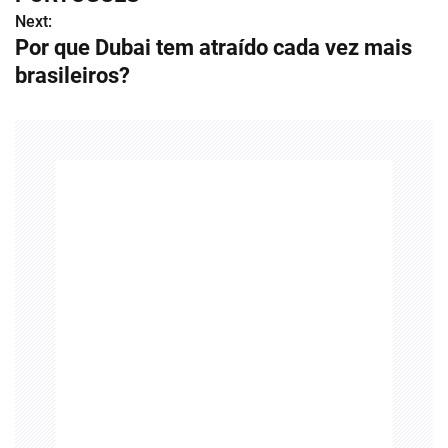
Next:
e
Por que Dubai tem atraído cada vez mais
g
brasileiros?
a
ç
ã
o
d
e
P
o
s