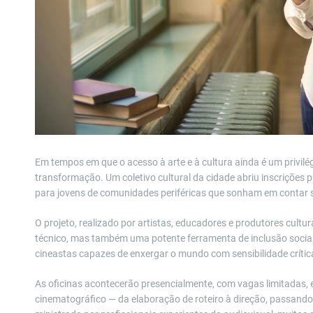
Em tempos em que o acesso à arte e à cultura ainda é um privil
transformação. Um coletivo cultural da cidade abriu inscrições
para jovens de comunidades periféricas que sonham em contar s
O projeto, realizado por artistas, educadores e produtores cult
técnico, mas também uma potente ferramenta de inclusão social e
cineastas capazes de enxergar o mundo com sensibilidade crítica
As oficinas acontecerão presencialmente, com vagas limitadas
cinematográfico — da elaboração de roteiro à direção, passando