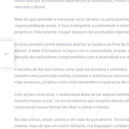
ministrado por profissionais experientes do audiovisual, muitos
mercado cultural.
Mais do que aprender a manusear uma câmera, os participantes s
responsabilidade social. O foco é despertar a criatividade e es
próprios e, futuramente, ocupar espaços nas produções regionai
O curso também prevê exibições abertas ao público ao final da
alunos. A ideia é fortalecer os laços com a comunidade, ampliar 
atou
geração de realizadores comprometidos com a diversidade e a r
a
A escolha de Rio das Ostras como sede da iniciativa é simbólica. 
também uma juventude criativa, pulsante e sedenta por oportun
mais escassos, projetos como esse reacendem a esperança de um
Com ações como essa, o audiovisual deixa de ser apenas entre
transformação social. Os novos talentos que surgirão dessas o
construindo novas formas de olhar e contar o mundo.
Rio das Ostras, assim, passa a ser mais do que cenário. Torna-s
cinema, mais do que um sonho distante, vira linguagem cotidian