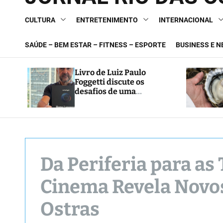
CULTURA
ENTRETENIMENTO
INTERNACIONAL
SAÚDE – BEM ESTAR – FITNESS – ESPORTE
BUSINESS E 
Livro de Luiz Paulo
Foggetti discute os
desafios de uma
sociedade onde viver até
aos 120 anos poderá ser
realidade
Da Periferia para as 
Cinema Revela Novos
Ostras