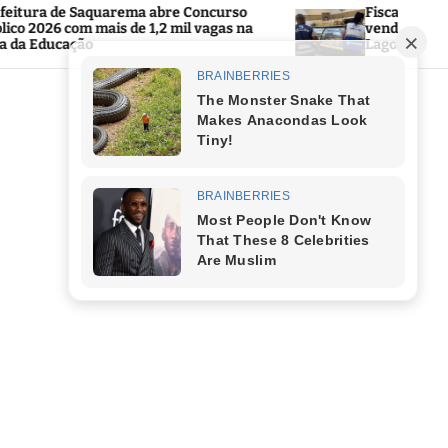
a abre Concurso
Fiscalização encontra alimentos 
 1,2 mil vagas na
venda e expõe falhas graves na R
Lagos