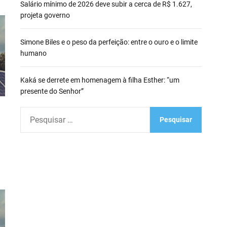
Salário mínimo de 2026 deve subir a cerca de R$ 1.627,
projeta governo
Simone Biles e o peso da perfeição: entre o ouro e o limite
humano
Kaká se derrete em homenagem à filha Esther: “um
presente do Senhor”
P
e
s
q
u
i
s
a
r
p