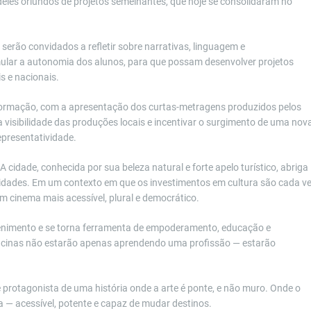
 deles oriundos de projetos semelhantes, que hoje se consolidaram no
erão convidados a refletir sobre narrativas, linguagem e
timular a autonomia dos alunos, para que possam desenvolver projetos
s e nacionais.
 formação, com a apresentação dos curtas-metragens produzidos pelos
a visibilidade das produções locais e incentivar o surgimento de uma nov
epresentatividade.
A cidade, conhecida por sua beleza natural e forte apelo turístico, abriga
idades. Em um contexto em que os investimentos em cultura são cada v
 cinema mais acessível, plural e democrático.
tenimento e se torna ferramenta de empoderamento, educação e
ficinas não estarão apenas aprendendo uma profissão — estarão
e protagonista de uma história onde a arte é ponte, e não muro. Onde o
a — acessível, potente e capaz de mudar destinos.