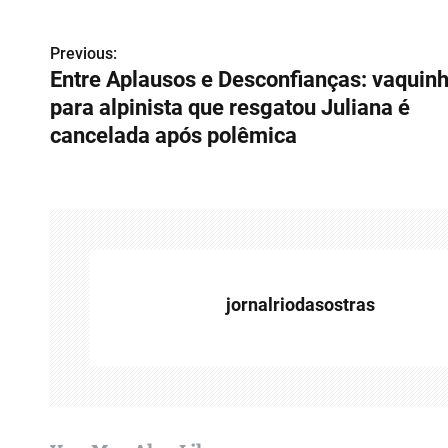
Previous:
N
Entre Aplausos e Desconfianças: vaquin
a
para alpinista que resgatou Juliana é
v
cancelada após polêmica
e
g
a
ç
jornalriodasostras
ã
o
d
e