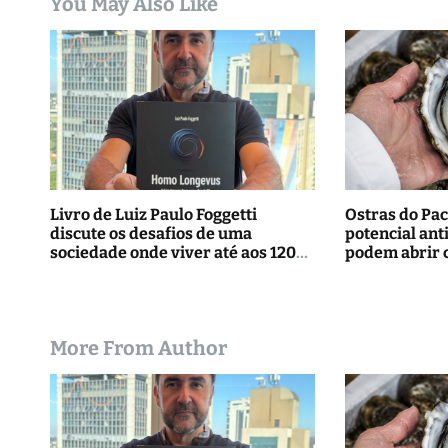
You May Also Like
P
o
s
t
Livro de Luiz Paulo Foggetti
Ostras do Pac
discute os desafios de uma
potencial ant
sociedade onde viver até aos 120
podem abrir 
anos poderá ser realidade
tratamentos
More From Author