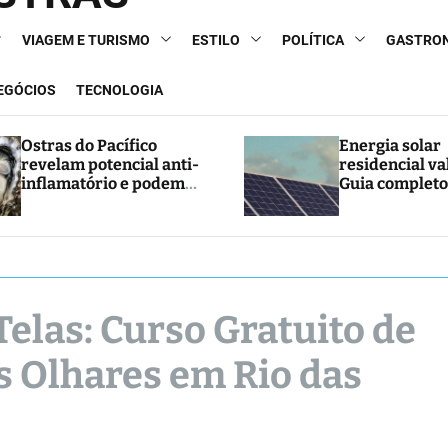
VIAGEM E TURISMO
ESTILO
POLÍTICA
GASTRO
NEGÓCIOS
TECNOLOGIA
Ostras do Pacífico
Energia solar
revelam potencial anti-
residencial va
inflamatório e podem
Guia completo
abrir caminho para
e economia
novos tratamentos
Telas: Curso Gratuito de
 Olhares em Rio das