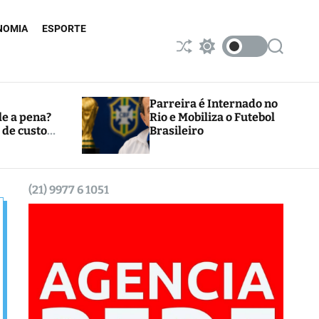
NOMIA
ESPORTE
S
S
S
h
w
e
u
i
a
ff
t
r
l
c
c
Parreira é Internado no
e
h
h
le a pena?
Rio e Mobiliza o Futebol
c
 de custos
Brasileiro
o
l
o
r
m
(21) 9977 6 1051
o
d
e