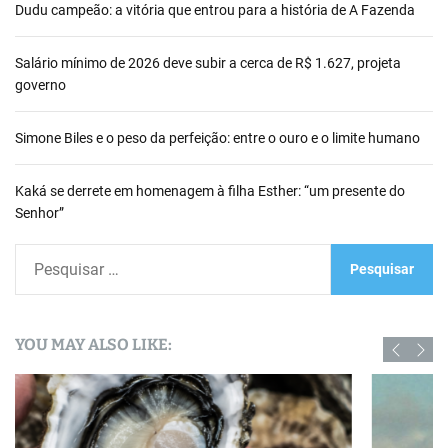
Dudu campeão: a vitória que entrou para a história de A Fazenda
Salário mínimo de 2026 deve subir a cerca de R$ 1.627, projeta
governo
Simone Biles e o peso da perfeição: entre o ouro e o limite humano
Kaká se derrete em homenagem à filha Esther: “um presente do
Senhor”
P
e
s
q
YOU MAY ALSO LIKE:
u
i
s
a