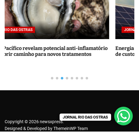
r
p
o
r
JORNAL RIO DAS OSTRAS
:
ório
Energia solar residencial vale a pena? Guia complet
de custos e economia
JORNAL RIO DAS OSTRAS
Copyright © 2026 newsxpress.
Designed & Developed by
ThemeinWP Team