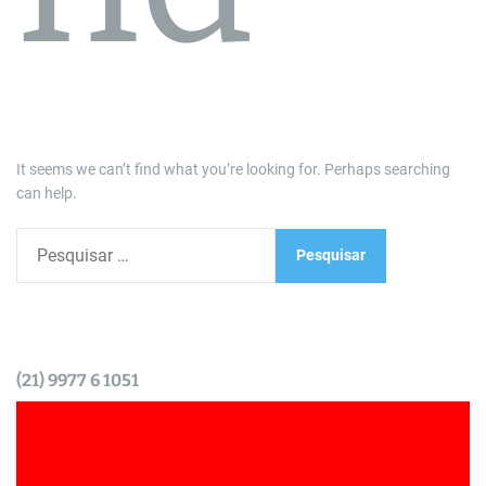
It seems we can’t find what you’re looking for. Perhaps searching
can help.
P
e
s
q
u
i
(21) 9977 6 1051
s
a
r
p