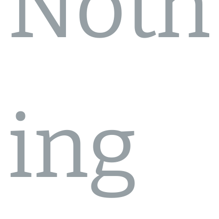
Noth
ing