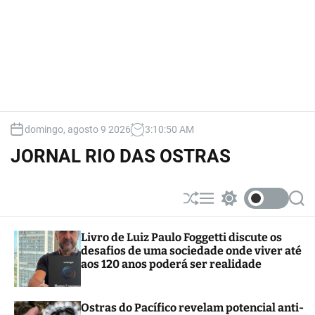
domingo, agosto 9 2026
3
:
10
:
50
AM
JORNAL RIO DAS OSTRAS
S
M
S
S
h
e
w
e
u
n
i
a
Livro de Luiz Paulo Foggetti discute os
ff
u
t
r
desafios de uma sociedade onde viver até
l
c
c
e
h
h
aos 120 anos poderá ser realidade
c
o
l
Ostras do Pacífico revelam potencial anti-
o