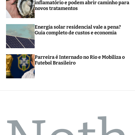
inflamatório e podem abrir caminho para
r
novos tratamentos
m
o
d
e
Energia solar residencial vale a pena?
Guia completo de custos e economia
Parreira é Internado no Rio e Mobiliza o
Futebol Brasileiro