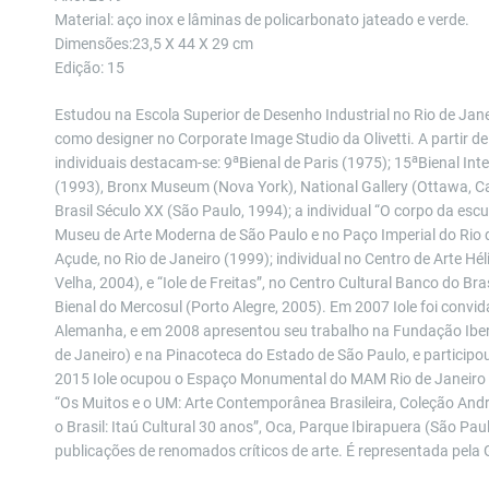
Material: aço inox e lâminas de policarbonato jateado e verde.
Dimensões:23,5 X 44 X 29 cm
Edição: 15
Estudou na Escola Superior de Desenho Industrial no Rio de Jane
como designer no Corporate Image Studio da Olivetti. A partir de
a
a
individuais destacam-se: 9
Bienal de Paris (1975); 15
Bienal Int
(1993), Bronx Museum (Nova York), National Gallery (Ottawa, 
Brasil Século XX (São Paulo, 1994); a individual “O corpo da escul
Museu de Arte Moderna de São Paulo e no Paço Imperial do Rio 
Açude, no Rio de Janeiro (1999); individual no Centro de Arte Hélio
Velha, 2004), e “Iole de Freitas”, no Centro Cultural Banco do Bra
Bienal do Mercosul (Porto Alegre, 2005). Em 2007 Iole foi convi
Alemanha, e em 2008 apresentou seu trabalho na Fundação Iber
de Janeiro) e na Pinacoteca do Estado de São Paulo, e particip
2015 Iole ocupou o Espaço Monumental do MAM Rio de Janeiro c
“Os Muitos e o UM: Arte Contemporânea Brasileira, Coleção Andr
o Brasil: Itaú Cultural 30 anos”, Oca, Parque Ibirapuera (São Pa
publicações de renomados críticos de arte. É representada pela