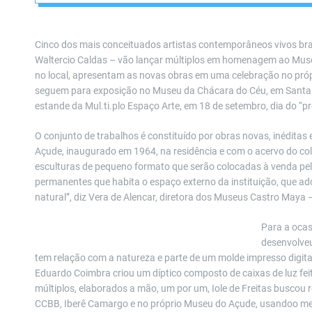
Cinco dos mais conceituados artistas contemporâneos vivos bra
Waltercio Caldas – vão lançar múltiplos em homenagem ao Mus
no local, apresentam as novas obras em uma celebração no próp
seguem para exposição no Museu da Chácara do Céu, em Santa T
estande da Mul.ti.plo Espaço Arte, em 18 de setembro, dia do “pr
O conjunto de trabalhos é constituído por obras novas, inéditas e
Açude, inaugurado em 1964, na residência e com o acervo do col
esculturas de pequeno formato que serão colocadas à venda pela
permanentes que habita o espaço externo da instituição, que ado
natural”, diz Vera de Alencar, diretora dos Museus Castro Maya 
Para a ocas
desenvolve
tem relação com a natureza e parte de um molde impresso digit
Eduardo Coimbra criou um díptico composto de caixas de luz feit
múltiplos, elaborados a mão, um por um, Iole de Freitas buscou 
CCBB, Iberê Camargo e no próprio Museu do Açude, usandoo mesm