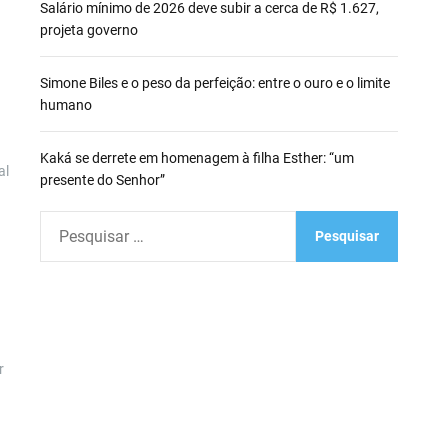
Salário mínimo de 2026 deve subir a cerca de R$ 1.627,
projeta governo
Simone Biles e o peso da perfeição: entre o ouro e o limite
humano
Kaká se derrete em homenagem à filha Esther: “um
al
presente do Senhor”
P
e
s
q
u
i
r
s
a
r
p