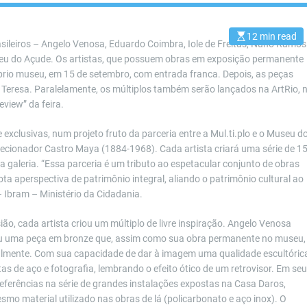
12 min read
E
sileiros – Angelo Venosa, Eduardo Coimbra, Iole de Freitas, Nuno Ramos
s
eu do Açude. Os artistas, que possuem obras em exposição permanente
t
i
rio museu, em 15 de setembro, com entrada franca. Depois, as peças
m
a
eresa. Paralelamente, os múltiplos também serão lançados na ArtRio, 
t
eview” da feira.
e
d
r
 exclusivas, num projeto fruto da parceria entre a Mul.ti.plo e o Museu d
e
a
ecionador Castro Maya (1884-1968). Cada artista criará uma série de 1
d
 galeria. “Essa parceria é um tributo ao espetacular conjunto de obras
t
i
ta aperspectiva de patrimônio integral, aliando o patrimônio cultural ao
m
e
– Ibram – Ministério da Cidadania.
ião, cada artista criou um múltiplo de livre inspiração. Angelo Venosa
u uma peça em bronze que, assim como sua obra permanente no museu,
almente. Com sua capacidade de dar à imagem uma qualidade escultóric
as de aço e fotografia, lembrando o efeito ótico de um retrovisor. Em se
referências na série de grandes instalações expostas na Casa Daros,
o material utilizado nas obras de lá (policarbonato e aço inox). O