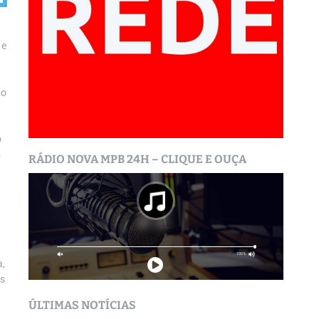
 e
no
o
5
RÁDIO NOVA MPB 24H – CLIQUE E OUÇA
a,
us
ÚLTIMAS NOTÍCIAS