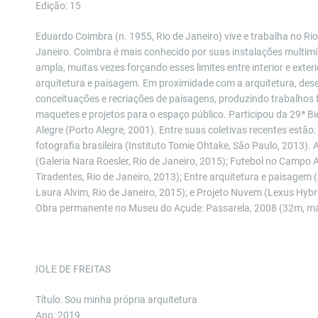
Edição: 15
Eduardo Coimbra (n. 1955, Rio de Janeiro) vive e trabalha no Rio
Janeiro. Coimbra é mais conhecido por suas instalações multim
ampla, muitas vezes forçando esses limites entre interior e exteri
arquitetura e paisagem. Em proximidade com a arquitetura, dese
conceituações e recriações de paisagens, produzindo trabalhos f
maquetes e projetos para o espaço público. Participou da 29ª Bi
Alegre (Porto Alegre, 2001). Entre suas coletivas recentes estão:
fotografia brasileira (Instituto Tomie Ohtake, São Paulo, 2013).
(Galeria Nara Roesler, Rio de Janeiro, 2015); Futebol no Campo A
Tiradentes, Rio de Janeiro, 2013); Entre arquitetura e paisagem 
Laura Alvim, Rio de Janeiro, 2015); e Projeto Nuvem (Lexus Hybri
Obra permanente no Museu do Açude: Passarela, 2008 (32m, ma
IOLE DE FREITAS
Título: Sou minha própria arquitetura
Ano: 2019