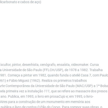
licarbonato e cabos de aço)
ultor, pintor, desenhista, cenógrafo, ensaísta, videomaker. Cursa
 da Universidade de São Paulo (FFLCH/USP), de 1978 a 1982. Trabalha
 1981. Começa a pintar em 1982, quando funda o ateliê Casa 7, com Paul
61) e Fábio Miguez (1962). Realiza os primeiros trabalhos
 Arte Contemporânea da Universidade de São Paulo (MAC/USP) a 1ª Bols
pela primeira vez a instalação
111
, que se refere ao massacre dos presos
ano. Publica, em 1993, o livro em prosa
Cujo
e; em 1995, o livro-
s Aires para a construção de um monumento em memória aos
publica o livro de contos
O Pão do Corvo
. Para compor suas obras, o