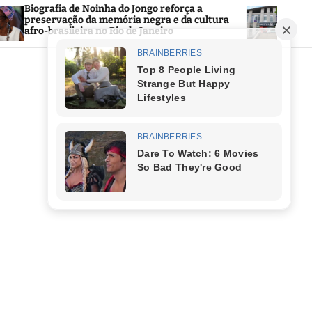
oinha do Jongo reforça a
Prefeitura de Saquare
 memória negra e da cultura
Público 2026 com mais d
 no Rio de Janeiro
área da Educação