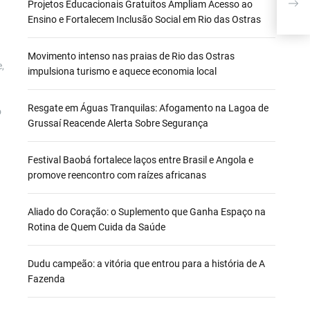
SEG
Projetos Educacionais Gratuitos Ampliam Acesso ao
MOS
Ensino e Fortalecem Inclusão Social em Rio das Ostras
CUL
Movimento intenso nas praias de Rio das Ostras
e,
impulsiona turismo e aquece economia local
Resgate em Águas Tranquilas: Afogamento na Lagoa de
o
Grussaí Reacende Alerta Sobre Segurança
Festival Baobá fortalece laços entre Brasil e Angola e
promove reencontro com raízes africanas
Aliado do Coração: o Suplemento que Ganha Espaço na
Rotina de Quem Cuida da Saúde
Dudu campeão: a vitória que entrou para a história de A
Fazenda