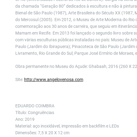
da chamada “Geração 80” dedicados à escultura e não à pintura.
Bienal de São Paulo (1987), Arte Brasileira do Século XX (1987, M
do Mercosul (2005). Em 2012, o Museu de Arte Moderna do Rio 
comemoração aos 30 anos de carreira, que seguiu em itinerância
Mamam em Recife. Em 2013 foi lançado o segundo livro sobre sua
com várias esculturas públicas instaladas no país: Museu de Ar
Paulo (Jardim do Ibirapuera); Pinacoteca de São Paulo (Jardim 
Livramento, Rio Grande do Sul; Parque José Ermírio de Moraes, 
Obra permanente no Museu do Açude: Ghabaah, 2016 (260 X 220
Site:
http://www.angelovenosa.com
EDUARDO COIMBRA
Título: Congruências
Ano: 2019
Material: aço inoxidável, impressão em backfilm e LEDs
Dimensões: 7,5 X 20 X 12 cm