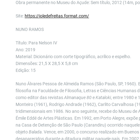
Obra permanente no Museu do Açude: Sem título, 2012 (14m, po
Site:
https://ioledefreitas.format.
com/
NUNO RAMOS
Título: Para Nelson IV
Ano: 2019
Material: Dicionário com corte tipográfico, acrílico e espelho.
Dimensões: 21,5 X 28,5 X 5,8 cm
Edição: 15
Nuno Álvares Pessoa de Almeida Ramos (São Paulo, SP, 1960). Esc
filosofia na Faculdade de Filosofia, Letras e Ciências Humanas
como editor das revistas
Almanaque 80
e
Kataloki
, entre 1980 e
Monteiro (1961), Rodrigo Andrade (1962), Carlito Carvalhosa (19
tridimensionais em 1986. No ano seguinte, recebe do Museu de
Émile Eddé de Artes Plásticas. Em 1992, em Porto Alegre, expõe 
na Casa de Detenção de São Paulo (Carandiru) ocorrido naquele 
objeto
Balada
. Vence, em 2000, o concurso realizado em Bueno
desaparecidos durante a ditadura militar naquele país. Em 2002, 