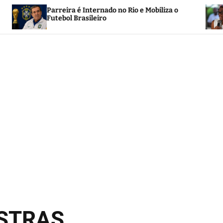
Biografia de N
ra é Internado no Rio e Mobiliza o
preservação da
l Brasileiro
afro-brasileira
OSTRAS