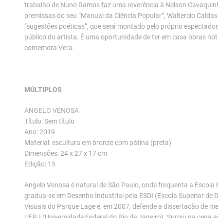
trabalho de Nuno Ramos faz uma reverência à Nelson Cavaquinho,
premissas do seu “Manual da Ciência Popular”, Waltercio Caldas
“sugestões poéticas”, que será montado pelo próprio espectador,
público do artista. É uma oportunidade de ter em casa obras no
comemora Vera.
MÚLTIPLOS
ANGELO VENOSA
Título: Sem título
Ano: 2019
Material: escultura em bronze com pátina (preta)
Dimensões: 24 x 27 x 17 cm
Edição: 15
Angelo Venosa é natural de São Paulo, onde frequenta a Escola B
gradua-se em Desenho Industrial pela ESDI (Escola Superior de D
Visuais do Parque Lage e, em 2007, defende a dissertação de m
UFRJ (Universidade Federal do Rio de Janeiro). Surgiu na cena a