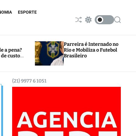
NOMIA
ESPORTE
S
S
S
h
w
e
u
i
a
ff
t
r
l
c
c
Parreira é Internado no
e
h
h
le a pena?
Rio e Mobiliza o Futebol
c
 de custos
Brasileiro
o
l
o
r
m
(21) 9977 6 1051
o
d
e