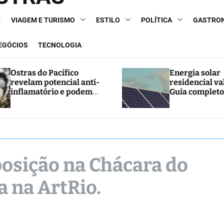
VIAGEM E TURISMO
ESTILO
POLÍTICA
GASTRO
NEGÓCIOS
TECNOLOGIA
Ostras do Pacífico
Energia solar
revelam potencial anti-
residencial va
inflamatório e podem
Guia completo
abrir caminho para
e economia
novos tratamentos
posição na Chácara do
a na ArtRio.