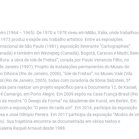
iro (1964 – 1965). De 1970 a 1978 viveu em Milão, Itália, onde trabalhou
 1973 produz e expõe seu trabalho artístico. Entre as exposições
ernacional de São Paulo (1981); exposição itinerante “Cartographies”
Canadá) e também em Winnepeg (Canadá); Bogotá; Caracas e Madri; Bien
tura: a obra de Iole de Freitas”, curada por Paulo Venancio Filho, no
de Janeiro (1997); Projeto de instalações permanentes do Museu do
 Oiticica (Rio de Janeiro, 2000), “Iole de Freitas”, no Museu Vale (Vila
sil (Rio de Janeiro, 2005), todas com curadoria de Sônia Salzstein; 5ª
dada para realizar um projeto específico para a Documenta 12, de Kassel,
ê Camargo, em Porto Alegre. Em 2009 expôs na Casa França-Brasil (Rio
ou da mostra “O Desejo da Forma” na Akademie der Kunst, em Berlim. Em
om a exposição “O peso de cada um”. Em 2016, participa da exposição
ea e José Olímpio Pereira. Em 2017 participa da exposição “Modos de ve
ulo). Sua trajetória encontra-se documentada em vários textos e
 Galeria Raquel Arnaud desde 1988.