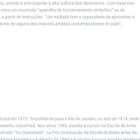
 unindo a arte popular à alta cultura dos dicionários. Com base nas
 criou um inusitado “aparelho de funcionamento simbólico” ou de
 a partir de instruções. “Um múltiplo tem a capacidade de aproximar o
táveis de alguns dos maiores artistas contemporâneos do país”,
rasil em 1973. Transfere-se para o Rio de Janeiro, no ano de 1974, onde
esenho Industrial). Nos anos 1980, assiste a cursos na Escola de Artes
estrado “Da Opacidade”, na Pós-Graduação da Escola de Belas Artes da
rtística brasileira na década de 1980 e é um dos poucos artistas egresso