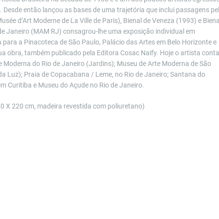
 Desde então lançou as bases de uma trajetória que inclui passagens pe
usée d’Art Moderne de La Ville de Paris), Bienal de Veneza (1993) e Biena
de Janeiro (MAM RJ) consagrou-lhe uma exposição individual em
 para a Pinacoteca de São Paulo, Palácio das Artes em Belo Horizonte e
 obra, também publicado pela Editora Cosac Naify. Hoje o artista cont
te Moderna do Rio de Janeiro (Jardins); Museu de Arte Moderna de São
da Luz); Praia de Copacabana / Leme, no Rio de Janeiro; Santana do
em Curitiba e Museu do Açude no Rio de Janeiro.
 X 220 cm, madeira revestida com poliuretano)