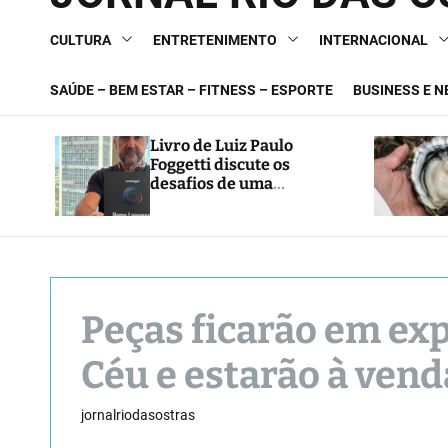
CULTURA
ENTRETENIMENTO
INTERNACIONAL
SAÚDE – BEM ESTAR – FITNESS – ESPORTE
BUSINESS E 
Livro de Luiz Paulo
Foggetti discute os
desafios de uma
sociedade onde viver até
aos 120 anos poderá ser
realidade
Peças ficarão em ex
Céu e estarão à vend
jornalriodasostras